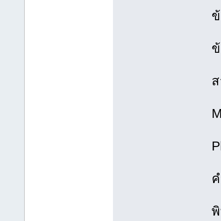
ข
ข
ส
M
P
ค
พ