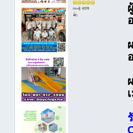
ผ
กระทู้: 4378
อ
ผ
ผ
ร