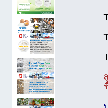
ส
ซ
บ