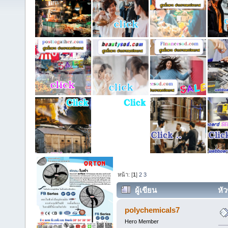
หน้า: [
1
]
2
3
ผู้เขียน
หัว
polychemicals7
Hero Member