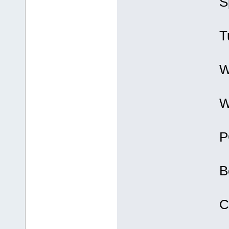
S
T
W
W
P
B
C