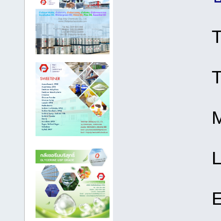
T
T
M
L
E