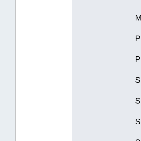
M
P
P
S
S
S