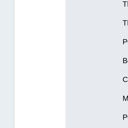
T
T
P
B
C
M
P