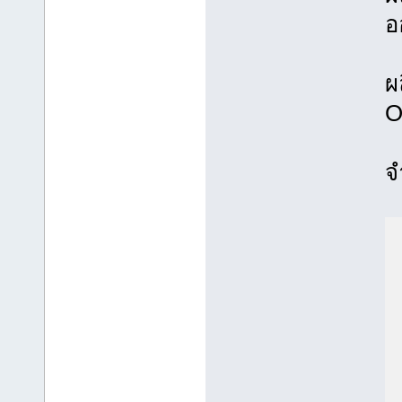
อ
ผ
O
จ