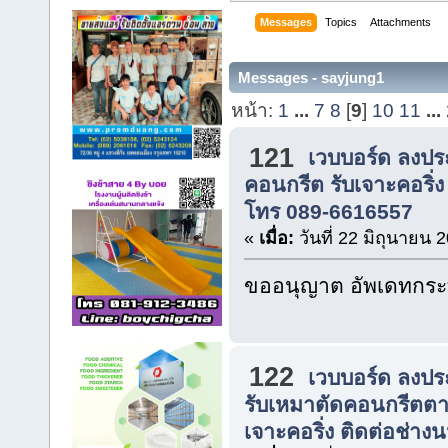
Messages
Topics
Attachments
Messages - sayjung1
หน้า:
1
...
7
8
[
9
]
10
11
...
121
เวบบอร์ด ลงปร
คอนกรีต รับเจาะคอริ่ง
โทร 089-6616557
«
เมื่อ:
วันที่ 22 มิถุนายน 
ขออนุญาต อัพเดทกระท
122
เวบบอร์ด ลงปร
รับเหมาตัดคอนกรีตตาม
เจาะคอริ่ง ติดต่อช่างน