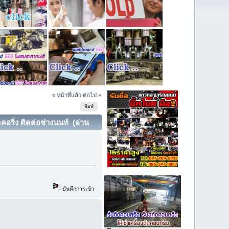
« หน้าที่แล้ว
ต่อไป »
พิมพ์
คอริ่ง ติดต่อช่างนนท์ (อ่าน
บันทึกการเข้า