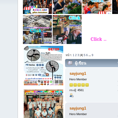
หน้า:
1
2
3
[
4
]
5
6
...
9
ผู้เขียน
1196 ครั้ง)
sayjung1
Hero Member
กระทู้: 4561
sayjung1
Hero Member