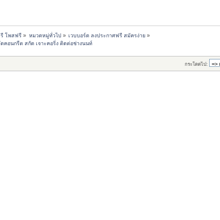
รี โพสฟรี
»
หมวดหมู่ทั่วไป
»
เวบบอร์ด ลงประกาศฟรี สมัครง่าย
»
ัดคอนกรีต สกัด เจาะคอริ่ง ติดต่อช่างนนท์
กระโดดไป: