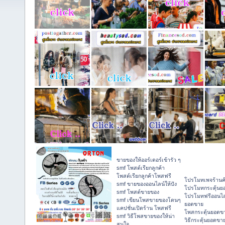
ขายของให้ออร์เดอร์เข้ารัว ๆ
smf โพสต์เรียกลูกค้า
โพสต์เรียกลูกค้าโพสฟรี
โปรโมทเพจร้านค
smf ขายของออนไลน์ให้ปัง
โปรโมทกระตุ้นย
smf โพสต์ขายของ
โปรโมทฟรีออนไลน
smf เขียนโพสขายของโดนๆ
ยอดขาย
แคปชั่นเปิดร้าน โพสฟรี
โพสกระตุ้นยอดข
smf วิธีโพสขายของให้น่า
วิธีกระตุ้นยอดขา
สนใจ