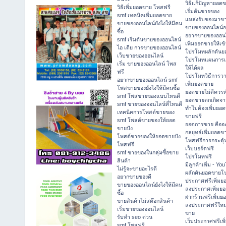
วิธีแก้ปัญหายอด
วิธีเพิ่มยอดขาย โพสฟรี
เริ่มต้นขายของ
smf เทคนิคเพิ่มยอดขาย
แหล่งรับของมาข
ขายของออนไลน์ยังไงให้มีคน
ขายของออนไลน์อ
ซื้อ
อยากขายของออน
smf เริ่มต้นขายของออนไลน์
เพิ่มยอดขายให้เข้
ไอ เดีย การขายของออนไลน์
โปรโมทผลักดัน
เว็บขายของออนไลน์
โปรโมทแผนการเพ
เริ่ม ขายของออนไลน์ โพส
ให้ได้ผล
ฟรี
โปรโมทวิธีการว
อยากขายของออนไลน์ smf
เพิ่มยอดขาย
โพสขายของยังไงให้มีคนซื้อ
ยอดขายไม่ดีควรท
smf โพสขายของแบบไหนดี
ยอดขายตกเกิดจา
smf ขายของออนไลน์ที่ไหนดี
ทำไมต้องเพิ่มยอ
เทคนิคการโพสต์ขายของ
ขายฟรี
smf โพสต์ขายของให้ยอด
ยอดการขาย คืออ
ขายปัง
กลยุทธ์เพิ่มยอดข
โพสต์ขายของให้ยอดขายปัง
โพสฟรีการกระตุ
โพสฟรี
เว็บบอร์ดฟรี
smf ขายของในกลุ่มซื้อขาย
โปรโมทฟรี
สินค้า
มีลูกค้าเพิ่ม - Y
ไม่รู้จะขายอะไรดี
ผลักดันยอดขายโ
อยากขายของดี
ประกาศฟรีเพิ่มย
ขายของออนไลน์ยังไงให้มีคน
ลงประกาศเพิ่มย
ซื้อ
ฝากร้านฟรีเพิ่ม
ขายสินค้าไม่สต๊อกสินค้า
ลงประกาศฟรีใหม่
เริ่มขายของออนไลน์
ขาย
รับทำ seo ด่วน
เว็บประกาศฟรีเพ
smf โพสฟรี