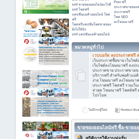
Post ฟรี
smf ขายของออนไลน์อะไรดี
ประกาศขายของฟ
smf โพสฟรี
ประกาศฟรี
แคปชั่นแม่ค้าออนไลน์ โพส
โพส SEO
ฟรี
ลงโฆษณาฟรี
โพสฟรีแคปชั่นโพสขายของ
ยังไงให้ปัง
smf แคปชั่นแม่ค้าออนไลน์
หมวดหมู่ทั่วไป
เวบบอร์ด ลงประกาศฟรี ส
เว็บประกาศซื้อขาย เว็บไซต
เว็บไซต์ลงโฆษณาฟรี ลงประ
ประกาศขาย ประกาศขายของ
บริการฟรี สำหรับพ่อค้าแม่ค
ง่าย โฆษณาฟรี ลงโฆษณาฟร
ประกาศฟรี โพสฟรี รวมเว็
ล่าสุด โฆษณาฟรี โพสต์ฟรี
โปรโมท
ไม่มีกระทู้ใหม่
Redirect Boa
ขายของออนไลน์ฟรี ซื้อ-ขายออ
สถิติการใช้งานฟอรั่ม