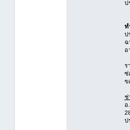
ป
ท
ป
ฉา
อ
ร
ซ่
ข
ช
อ
2
ป