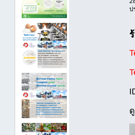
2
ป
ร
T
T
I
ด