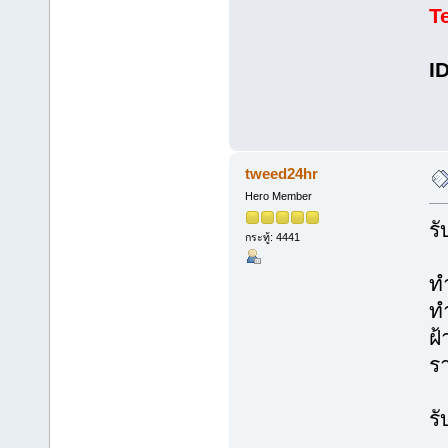
T
I
tweed24hr
Hero Member
ร
กระทู้: 4441
ท
ท
ฝ้
ร
ร