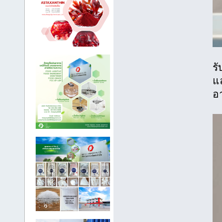
รั
แ
อ