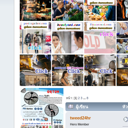
หน้า: [
1
]
2
3
...
8
ผู้เขียน
หัว
tweed24hr
Hero Member