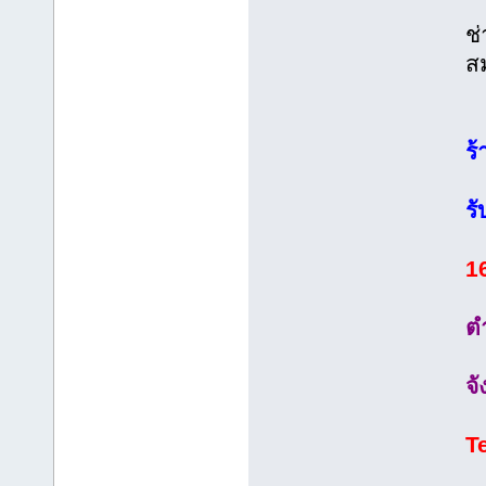
ช่
ส
ร
รั
16
ต
จั
T