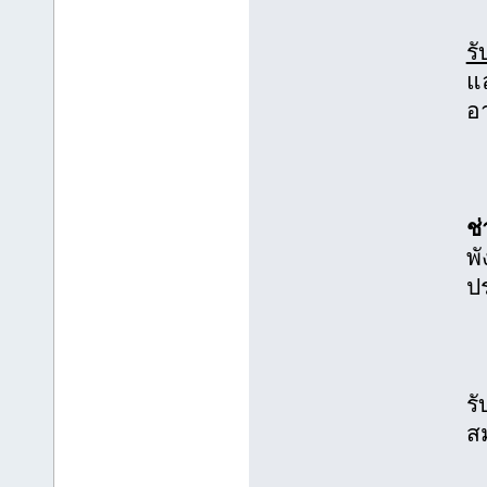
ร
แ
อ
ช
พ
ป
รั
ส