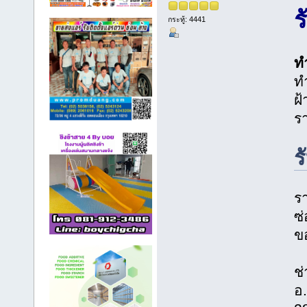
ร
กระทู้: 4441
ท
ท
ฝ้
ร
ร
ร
ซ่
ข
ช่
อ