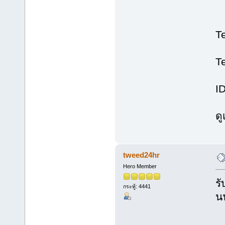
T
T
I
ด
tweed24hr
Hero Member
ร
กระทู้: 4441
น