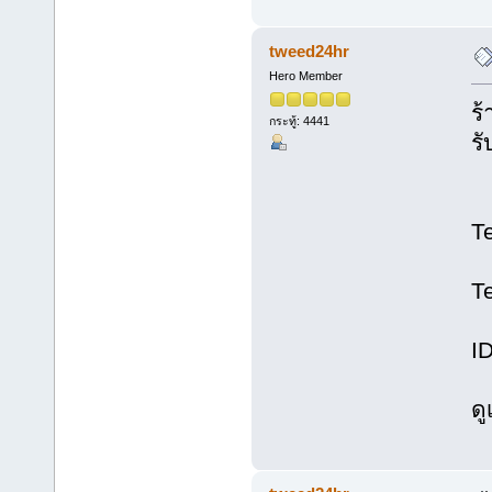
tweed24hr
Hero Member
ร
กระทู้: 4441
ร
T
T
I
ด