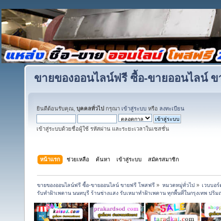
ขายของออนไลน์ฟรี ซื้อ-ขายออนไลน์ ข
ยินดีต้อนรับคุณ,
บุคคลทั่วไป
กรุณา
เข้าสู่ระบบ
หรือ
ลงทะเบียน
เข้าสู่ระบบด้วยชื่อผู้ใช้ รหัสผ่าน และระยะเวลาในเซสชั่น
หน้าแรก
ช่วยเหลือ
ค้นหา
เข้าสู่ระบบ
สมัครสมาชิก
ขายของออนไลน์ฟรี ซื้อ-ขายออนไลน์ ขายฟรี โพสฟรี
»
หมวดหมู่ทั่วไป
»
เวบบอร์
รับทำฝ้าเพดาน นนทบุรี ร้านช่างแสง รับเหมาทำฝ้าเพดาน ทุกพื้นที่ในกรุงเทพ ปร