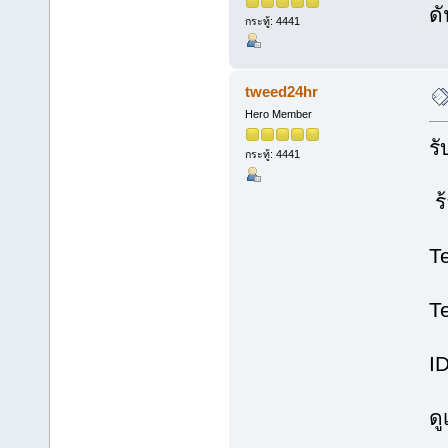
ดั
กระทู้: 4441
tweed24hr
Hero Member
ร
กระทู้: 4441
ร
T
T
I
ด