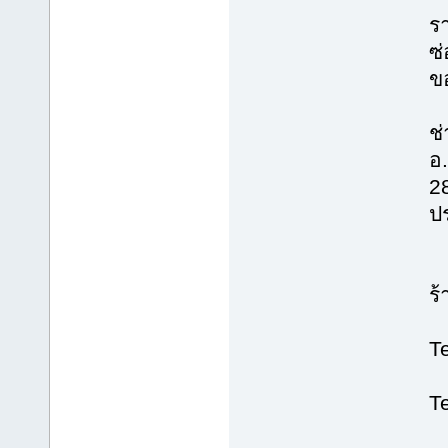
ร
ซ่
ข
ช่
อ
2
ป
ร
T
T