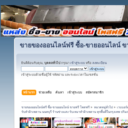
ขายของออนไลน์ฟรี ซื้อ-ขายออนไลน์ ข
ยินดีต้อนรับคุณ,
บุคคลทั่วไป
กรุณา
เข้าสู่ระบบ
หรือ
ลงทะเบียน
เข้าสู่ระบบด้วยชื่อผู้ใช้ รหัสผ่าน และระยะเวลาในเซสชั่น
หน้าแรก
ช่วยเหลือ
ค้นหา
เข้าสู่ระบบ
สมัครสมาชิก
ขายของออนไลน์ฟรี ซื้อ-ขายออนไลน์ ขายฟรี โพสฟรี
»
หมวดหมู่ทั่วไป
»
เวบบอร์
รับทำฝ้าเพดาน นนทบุรี ร้านช่างแสง รับเหมาทำฝ้าเพดาน ทุกพื้นที่ในกรุงเทพ ปร