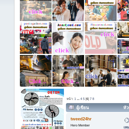
หน้า:
1
...
4
5
[
6
]
7
8
ผู้เขียน
หัว
เหมาทำฝ้าเพดาน ทุกพื้นที่ในกรุ
tweed24hr
Hero Member
เหม