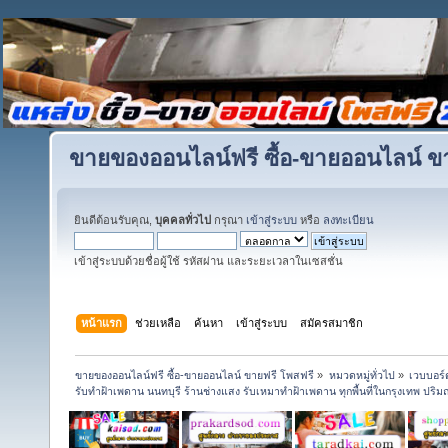
ขายของออนไลน์ฟรี ซื้อ-ขายออนไลน์ ข
ยินดีต้อนรับคุณ,
บุคคลทั่วไป
กรุณา
เข้าสู่ระบบ
หรือ
ลงทะเบียน
เข้าสู่ระบบด้วยชื่อผู้ใช้ รหัสผ่าน และระยะเวลาในเซสชั่น
หน้าแรก
ช่วยเหลือ
ค้นหา
เข้าสู่ระบบ
สมัครสมาชิก
ขายของออนไลน์ฟรี ซื้อ-ขายออนไลน์ ขายฟรี โพสฟรี
»
หมวดหมู่ทั่วไป
»
เวบบอร์
รับทำฝ้าเพดาน นนทบุรี ร้านช่างแสง รับเหมาทำฝ้าเพดาน ทุกพื้นที่ในกรุงเทพ ปร