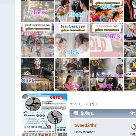
หน้า:
1
...
5
6
[
7
]
8
ผู้เขียน
หัว
เหมาทำฝ้าเพดาน ทุกพื้นที่ในกรุ
tweed24hr
Hero Member
เหม