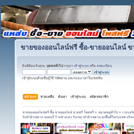
ขายของออนไลน์ฟรี ซื้อ-ขายออนไลน์ ข
ยินดีต้อนรับคุณ,
บุคคลทั่วไป
กรุณา
เข้าสู่ระบบ
หรือ
ลงทะเบียน
เข้าสู่ระบบด้วยชื่อผู้ใช้ รหัสผ่าน และระยะเวลาในเซสชั่น
หน้าแรก
ช่วยเหลือ
ค้นหา
เข้าสู่ระบบ
สมัครสมาชิก
ขายของออนไลน์ฟรี ซื้อ-ขายออนไลน์ ขายฟรี โพสฟรี
»
หมวดหมู่ทั่วไป
»
เวบบอร์
รับทำฝ้าเพดาน นนทบุรี ร้านช่างแสง รับเหมาทำฝ้าเพดาน ทุกพื้นที่ในกรุงเทพ ปร