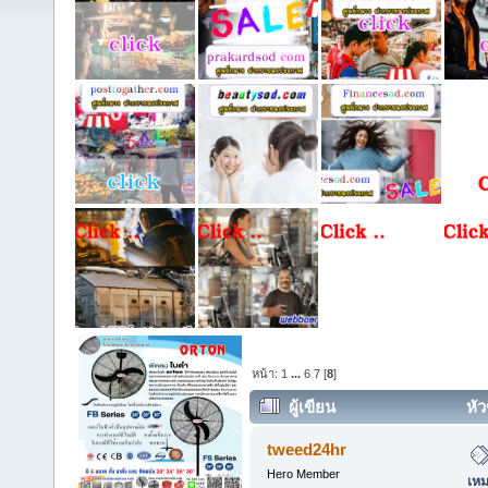
หน้า:
1
...
6
7
[
8
]
ผู้เขียน
หัว
เหมาทำฝ้าเพดาน ทุกพื้นที่ในกรุ
tweed24hr
Hero Member
เหม