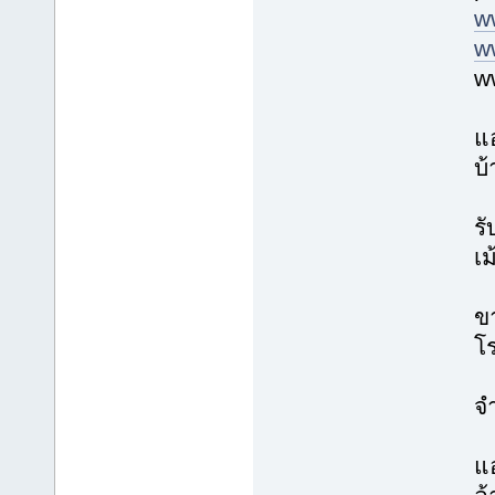
w
w
w
แ
บ้
รั
เม
ขา
โร
จ
แอ