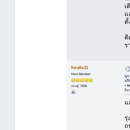
เต
แ
ตั
ติ
ร
foraliv11
Hero Member
ถูก
บริ
«
ตอ
กระทู้: 7056
มีน
แอ
รุ
ถ