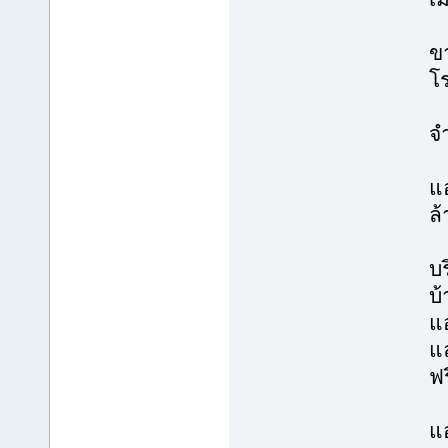
ขา
โร
จ
แอ
ล
บร
บ
แ
แ
ฟร
แอ