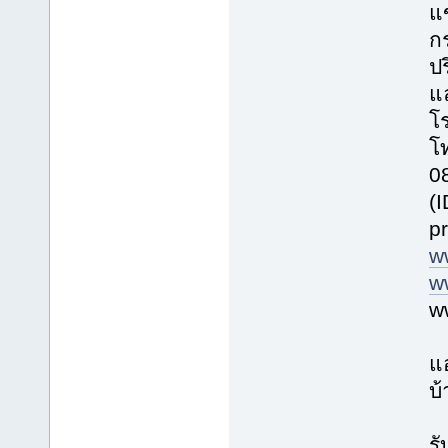
แ
ก
ปร
แ
โร
โ
0
(
p
w
w
w
แ
บ้
รั