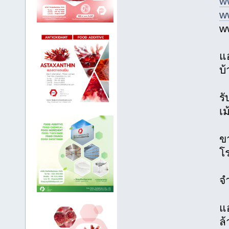
w
w
w
แ
บ้
รั
เม
ขา
โร
จ
แอ
ล