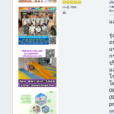
บริ
«
ตอ
กระทู้: 7056
มีน
แอ
รุ
ถ
แ
ก
ปร
แ
โร
โ
0
(
p
w