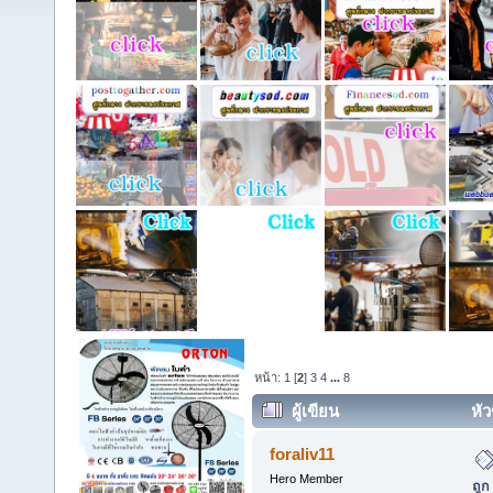
หน้า:
1
[
2
]
3
4
...
8
ผู้เขียน
หัว
ถูก www.แอร์บ้าน.com พร้อมบริกา
foraliv11
Hero Member
ถูก