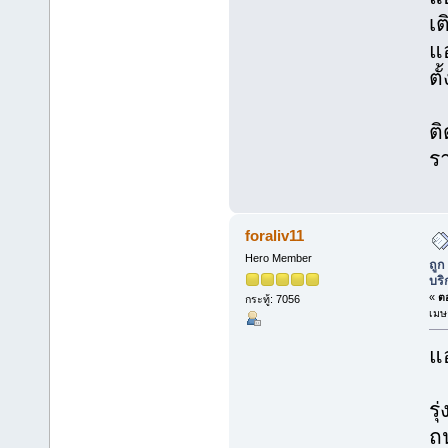
เต
แ
ตั
ติ
ร
foraliv11
Hero Member
ถูก
บริ
«
ตอ
กระทู้: 7056
เมษ
แอ
รุ
ถ