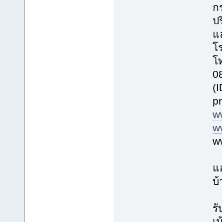
ก
ปร
แ
โร
โ
0
(
p
w
w
w
แ
บ้
รั
เม