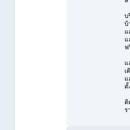
ล
บร
บ
แ
แ
ฟร
แอ
เต
แ
ตั
ติ
ร