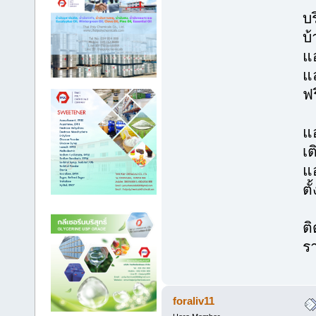
บร
บ
แ
แ
ฟร
แอ
เต
แ
ตั
ติ
ร
foraliv11