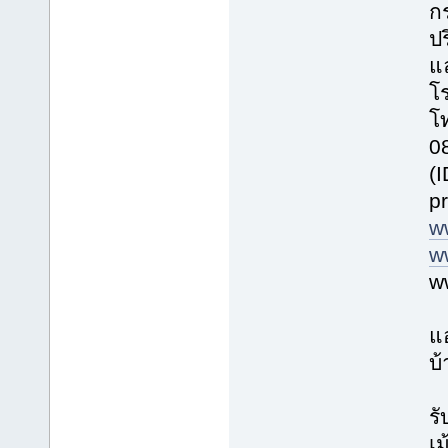
ก
ปร
แ
โร
โ
0
(
p
w
w
w
แ
บ้
รั
เม