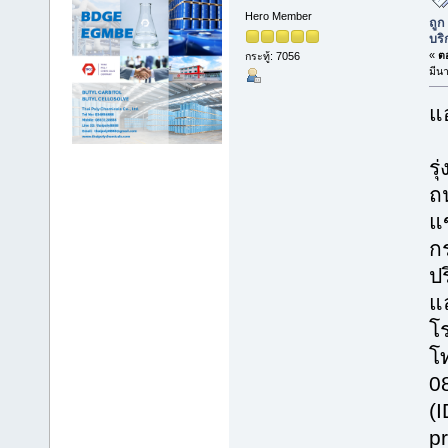
Hero Member
ถูก
บริ
«
ตอ
กระทู้: 7056
มีน
แอ
รุ
ถ
แ
ก
ปร
แ
โร
โ
0
(
p