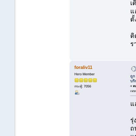
เต
แ
ตั
ติ
ร
foraliv11
Hero Member
ถูก
บริ
«
ตอ
กระทู้: 7056
เมษ
แอ
รุ
ถ