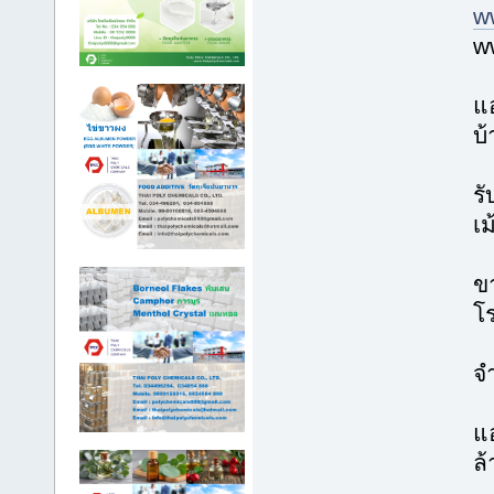
w
w
แ
บ้
รั
เม
ขา
โร
จ
แอ
ล