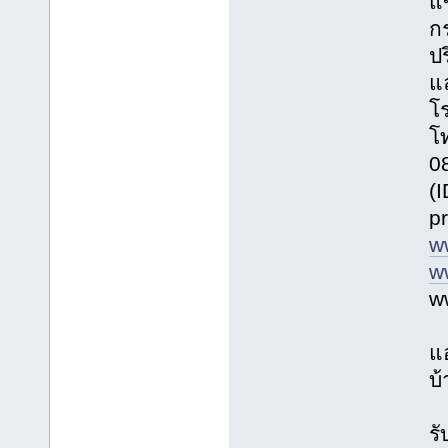
แ
ก
ปร
แ
โร
โ
0
(
p
w
w
w
แ
บ้
รั