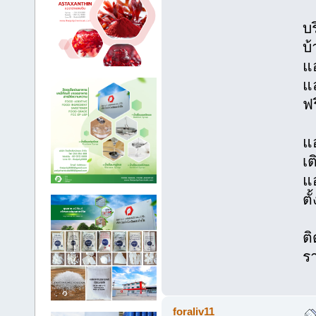
บร
บ
แ
แ
ฟร
แอ
เต
แ
ตั
ติ
ร
foraliv11