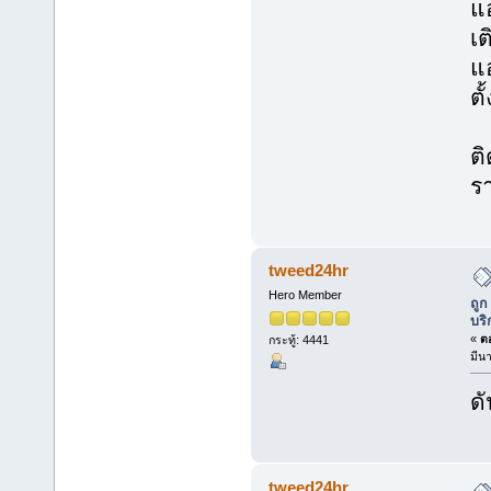
แอ
เต
แ
ตั
ติ
ร
tweed24hr
Hero Member
ถูก
บริ
«
ตอ
กระทู้: 4441
มีน
ดั
tweed24hr