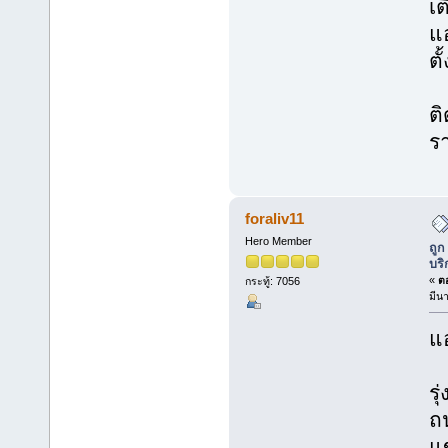
เต
แ
ตั
ติ
ร
foraliv11
Hero Member
ถูก
บริ
«
ตอ
กระทู้: 7056
มีน
แอ
รุ
ถ
แ