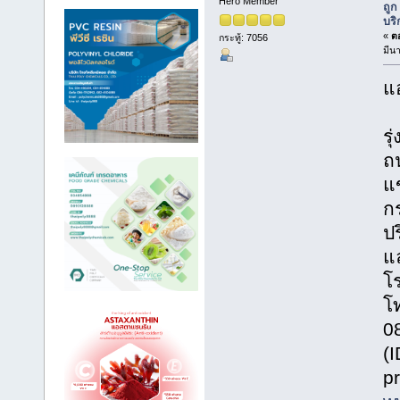
Hero Member
ถูก
บริ
«
ตอ
กระทู้: 7056
มีน
แอ
รุ
ถ
แ
ก
ปร
แ
โร
โ
0
(
p