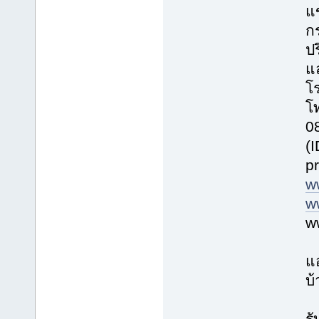
แ
ก
ปร
แ
โร
โ
0
(
p
w
w
w
แ
บ้
รั