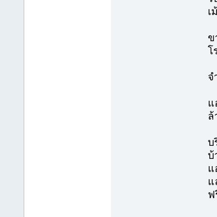
เม
ขา
โร
จ
แอ
ล
บร
บ
แ
แ
ฟร