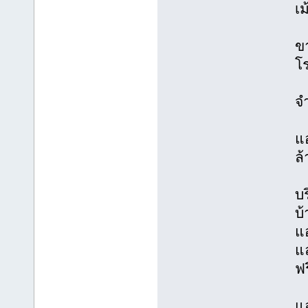
เม
ขา
โร
จ
แอ
ล
บร
บ
แ
แ
ฟร
แอ