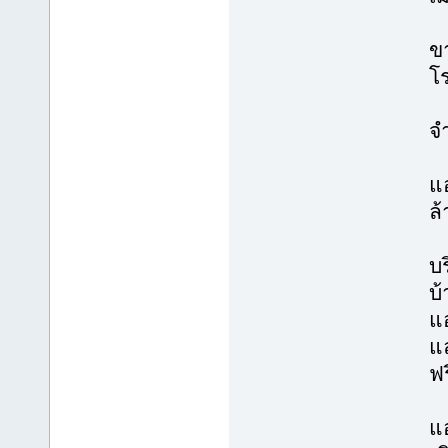
ขา
โร
จ
แอ
ล
บร
บ
แ
แ
ฟร
แอ