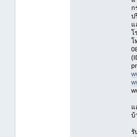
ก
ปร
แ
โร
โ
0
(
p
w
w
w
แ
บ้
รั