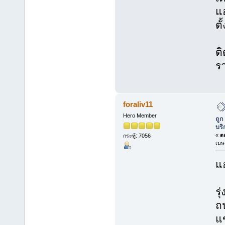
แ
ตั
ติ
ร
foraliv11
Hero Member
ถูก
บริ
«
ตอ
กระทู้: 7056
เมษ
แอ
รุ
ถ
แ