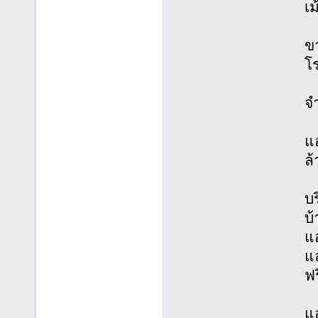
เม
ขา
โร
จ
แอ
ล
บร
บ
แ
แ
ฟร
แอ