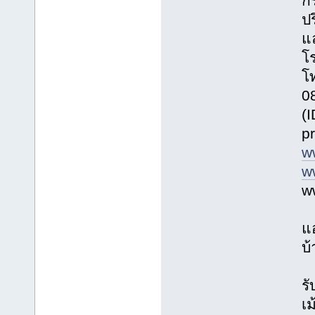
ก
ปร
แ
โร
โ
0
(
p
w
w
w
แ
บ้
รั
เม