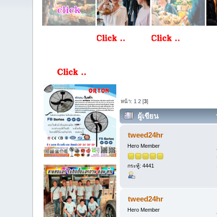
หน้า:
1
2
[
3
]
ผู้เขียน
tweed24hr
Hero Member
กระทู้: 4441
tweed24hr
Hero Member