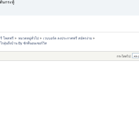
ดันกระทู้
รี โพสฟรี
»
หมวดหมู่ทั่วไป
»
เวบบอร์ด ลงประกาศฟรี สมัครง่าย
»
รฝุ่นถึงบ้าน By ซักที่นอนเซอร์วิส
กระโดดไป: