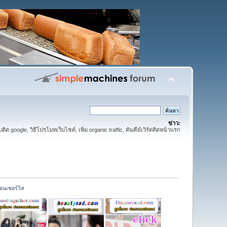
ข่าว:
ติด google, วิธีโปรโมทเว็บไซด์, เพิ่ม organic traffic, ดันคีย์เวิร์ดติดหน้าแรก
นอนเซอร์วิส