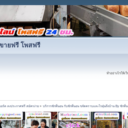
ขายฟรี โพสฟรี
ทำอย่างไรให้เว็บ
บอร์ด ลงประกาศฟรี สมัครง่าย
»
บริการซักที่นอน รับซักที่นอน ขจัดคราบและไรฝุ่นถึงบ้าน By ซักที่