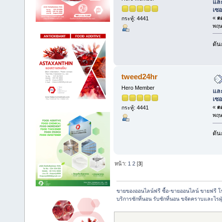
และ
เซอ
«
ตอ
กระทู้: 4441
พฤษ
ดัน
tweed24hr
Hero Member
และ
เซอ
«
ตอ
กระทู้: 4441
พฤษ
ดัน
หน้า:
1
2
[
3
]
ขายของออนไลน์ฟรี ซื้อ-ขายออนไลน์ ขายฟรี 
บริการซักที่นอน รับซักที่นอน ขจัดคราบและไรฝุ่