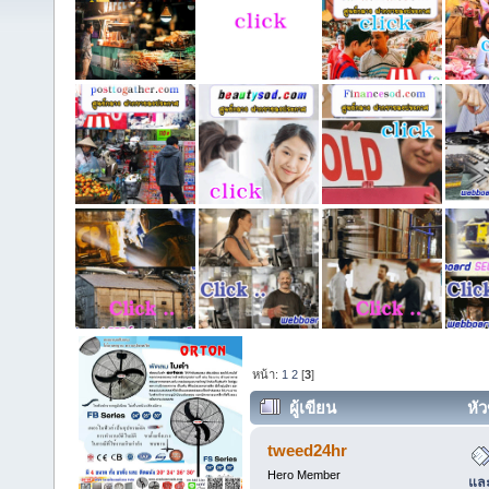
หน้า:
1
2
[
3
]
ผู้เขียน
หัว
และไรฝุ่นถึงบ้าน By ซักที่นอนเซอร
tweed24hr
Hero Member
และ