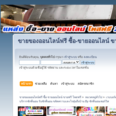
ขายของออนไลน์ฟรี ซื้อ-ขายออนไลน์ ข
ยินดีต้อนรับคุณ,
บุคคลทั่วไป
กรุณา
เข้าสู่ระบบ
หรือ
ลงทะเบียน
เข้าสู่ระบบด้วยชื่อผู้ใช้ รหัสผ่าน และระยะเวลาในเซสชั่น
หน้าแรก
ช่วยเหลือ
ค้นหา
เข้าสู่ระบบ
สมัครสมาชิก
ขายของออนไลน์ฟรี ซื้อ-ขายออนไลน์ ขายฟรี โพสฟรี
»
หมวดหมู่ทั่วไป
»
เวบบอร์
บริการซักที่นอน รับซักที่นอน ขจัดคราบและไรฝุ่นถึงบ้าน By ซักที่นอนเซอร์วิส