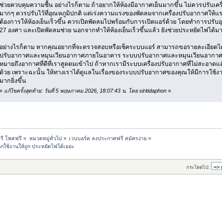
ช่วยควบคุมความชื้น อย่างไรก็ตาม ถ้าอยากให้ห้องมีอากาศเย็นมากขึ้น ไม่ควรปรับเครื่
มากๆ ควรปรับไว้ที่อุณหภูมิปกติ แต่เร่งความแรงของพัดลมจากเครื่องปรับอากาศให้แ
ต้องการให้ห้องเย็นเร็วขึ้น ควรเปิดพัดลมไปพร้อมกับการเปิดแอร์ด้วย โดยทำการปรับอุณ
27 องศา และเปิดพัดลมช่วย นอกจากทำให้ห้องเย็นเร็วขึ้นแล้ว ยังช่วยประหยัดไฟได้มา
อย่างไรก็ตาม หากคุณอยากที่จะตรวจสอบหรือเช็คระบบแอร์ สามารถขอรายละเอียดไ
ปรับอากาศและหมุนเวียนอากาศภายในอาคาร ระบบปรับอากาศและหมุนเวียนอากาศเป็
หมายถึงอากาศที่ดีที่เราสูดดมเข้าไป ถ้าหากเรามีระบบเครื่องปรับอากาศที่ไม่สะอาด
ด้วย เพราะฉะนั้น ให้ทางเราได้ดูแลในเรื่องของระบบปรับอากาศของคุณให้มีการใช้ง
มากยิ่งขึ้น
«
แก้ไขครั้งสุดท้าย: วันที่ 5 พฤษภาคม 2026, 18:07:43 น. โดย siritidaphon
»
รี โพสฟรี
»
หมวดหมู่ทั่วไป
»
เวบบอร์ด ลงประกาศฟรี สมัครง่าย
»
กใช้งานให้ถูก ประหยัดไฟได้เยอะ
กระโดดไป: