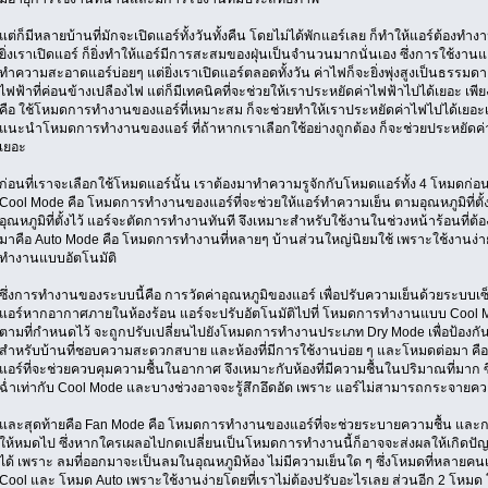
แต่ก็มีหลายบ้านที่มักจะเปิดแอร์ทั้งวันทั้งคืน โดยไม่ได้พักแอร์เลย ก็ทำให้แอร์ต้อง
ยิ่งเราเปิดแอร์ ก็ยิ่งทำให้แอร์มีการสะสมของฝุ่นเป็นจำนวนมากนั่นเอง ซึ่งการใช้งานแอ
ทำความสะอาดแอร์บ่อยๆ แต่ยิ่งเราเปิดแอร์ตลอดทั้งวัน ค่าไฟก็จะยิ่งพุ่งสูงเป็นธรรมดา เ
ไฟฟ้าที่ค่อนข้างเปลืองไฟ แต่ก็มีเทคนิคที่จะช่วยให้เราประหยัดค่าไฟฟ้าไปได้เยอะ เพี
คือ ใช้โหมดการทำงานของแอร์ที่เหมาะสม ก็จะช่วยทำให้เราประหยัดค่าไฟไปได้เยอะเลย
แนะนำโหมดการทำงานของแอร์ ที่ถ้าหากเราเลือกใช้อย่างถูกต้อง ก็จะช่วยประหยัดค่
เยอะ
ก่อนที่เราจะเลือกใช้โหมดแอร์นั้น เราต้องมาทำความรูจักกับโหมดแอร์ทั้ง 4 โหมดก่
Cool Mode คือ โหมดการทำงานของแอร์ที่จะช่วยให้แอร์ทำความเย็น ตามอุณหภูมิที่ตั้งไว
อุณหภูมิที่ตั้งไว้ แอร์จะตัดการทำงานทันที จึงเหมาะสำหรับใช้งานในช่วงหน้าร้อนที่ต
มาคือ Auto Mode คือ โหมดการทำงานที่หลายๆ บ้านส่วนใหญ่นิยมใช้ เพราะใช้งานง่
ทำงานแบบอัตโนมัติ
ซึ่งการทำงานของระบบนี้คือ การวัดค่าอุณหภูมิของแอร์ เพื่อปรับความเย็นด้วยระบบเซ
แอร์หากอากาศภายในห้องร้อน แอร์จะปรับอัตโนมัติไปที่ โหมดการทำงานแบบ Cool M
ตามที่กำหนดไว้ จะถูกปรับเปลี่ยนไปยังโหมดการทำงานประเภท Dry Mode เพื่อป้องกัน
สำหรับบ้านที่ชอบความสะดวกสบาย และห้องที่มีการใช้งานบ่อย ๆ และโหมดต่อมา 
แอร์ที่จะช่วยควบคุมความชื้นในอากาศ จึงเหมาะกับห้องที่มีความชื้นในปริมาณที่มาก ซ
ฉ่ำเท่ากับ Cool Mode และบางช่วงอาจจะรู้สึกอึดอัด เพราะ แอร์ไม่สามารถกระจายความเย
และสุดท้ายคือ Fan Mode คือ โหมดการทำงานของแอร์ที่จะช่วยระบายความชื้น และกลิ่
ให้หมดไป ซึ่งหากใครเผลอไปกดเปลี่ยนเป็นโหมดการทำงานนี้ก็อาจจะส่งผลให้เกิดปัญ
ได้ เพราะ ลมที่ออกมาจะเป็นลมในอุณหภูมิห้อง ไม่มีความเย็นใด ๆ ซึ่งโหมดที่หลายค
Cool และ โหมด Auto เพราะใช้งานง่ายโดยที่เราไม่ต้องปรับอะไรเลย ส่วนอีก 2 โหม