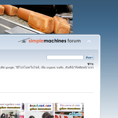
ข่าว:
ติด google, วิธีโปรโมทเว็บไซด์, เพิ่ม organic traffic, ดันคีย์เวิร์ดติดหน้าแรก