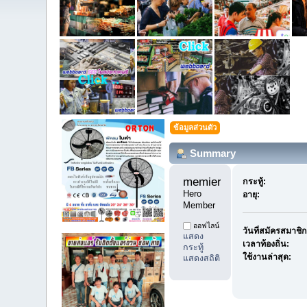
ข้อมูลส่วนตัว
Summary
memieray1 
กระทู้:
Hero 
อายุ:
Member
ออฟไลน์
วันที่สมัครสมาชิก
แสดง
เวลาท้องถิ่น:
กระทู้
ใช้งานล่าสุด:
แสดงสถิติ