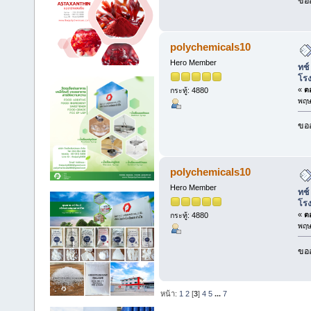
ขออ
polychemicals10
Hero Member
ทช์
โร
«
ตอ
กระทู้: 4880
พฤษ
ขออ
polychemicals10
Hero Member
ทช์
โร
«
ตอ
กระทู้: 4880
พฤษ
ขออ
หน้า:
1
2
[
3
]
4
5
...
7