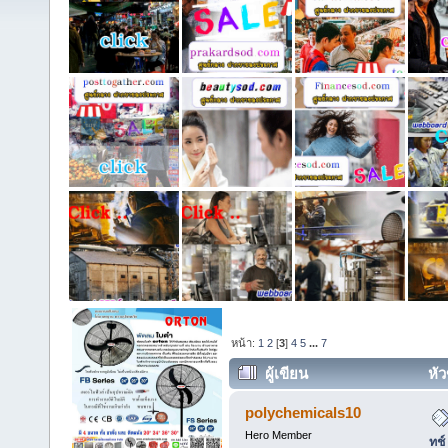
หน้า:
1
2
[
3
]
4
5
...
7
ผู้เขียน
หัว
แบทช์ CaCO3 ราคาส่ง สำหรับโรง
polychemicals10
Hero Member
ทช์