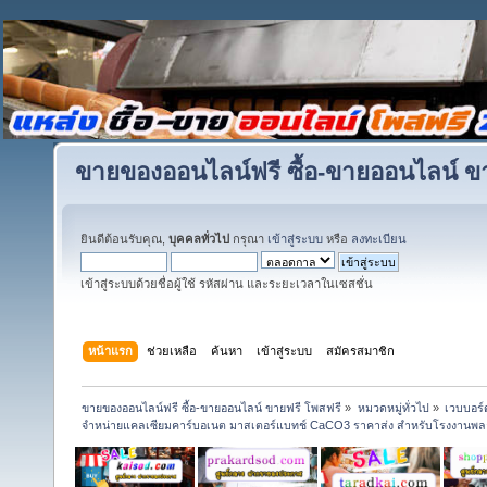
ขายของออนไลน์ฟรี ซื้อ-ขายออนไลน์ ข
ยินดีต้อนรับคุณ,
บุคคลทั่วไป
กรุณา
เข้าสู่ระบบ
หรือ
ลงทะเบียน
เข้าสู่ระบบด้วยชื่อผู้ใช้ รหัสผ่าน และระยะเวลาในเซสชั่น
หน้าแรก
ช่วยเหลือ
ค้นหา
เข้าสู่ระบบ
สมัครสมาชิก
ขายของออนไลน์ฟรี ซื้อ-ขายออนไลน์ ขายฟรี โพสฟรี
»
หมวดหมู่ทั่วไป
»
เวบบอร์
จำหน่ายแคลเซียมคาร์บอเนต มาสเตอร์แบทช์ CaCO3 ราคาส่ง สำหรับโรงงานพล