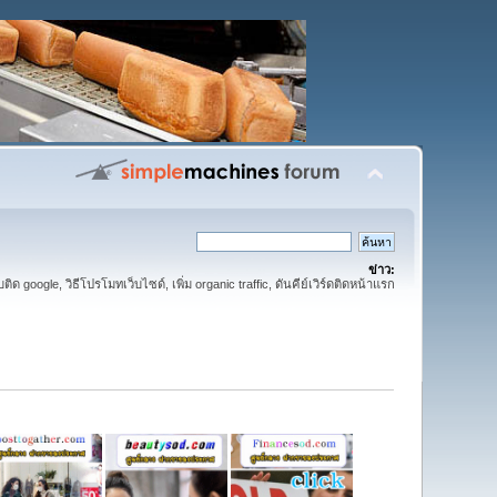
ข่าว:
ติด google, วิธีโปรโมทเว็บไซด์, เพิ่ม organic traffic, ดันคีย์เวิร์ดติดหน้าแรก