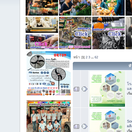
หน้า: [
1
]
2
3
...
62
หั
โร
แล
เริ
So
ผล
เริ