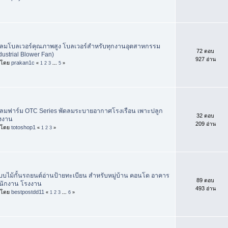
ดลมโบลเวอร์คุณภาพสูง โบลเวอร์สำหรับทุกงานอุตสาหกรรม
72 ตอบ
dustrial Blower Fan)
927 อ่าน
่มโดย
prakan1c
«
1
2
3
...
5
»
ดลมฟาร์ม OTC Series พัดลมระบายอากาศโรงเรือน เพาะปลูก
32 ตอบ
งงาน
209 อ่าน
่มโดย
totoshop1
«
1
2
3
»
บบไม้กั้นรถยนต์อ่านป้ายทะเบียน สำหรับหมู่บ้าน คอนโด อาคาร
89 ตอบ
นักงาน โรงงาน
493 อ่าน
่มโดย
bestpostdd11
«
1
2
3
...
6
»