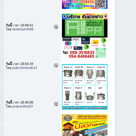
วันนี้
เวลา 19:08:41
โดย
landmark4598
วันนี้
เวลา 18:54:19
โดย
polychemicals12
วันนี้
เวลา 18:40:08
โดย
prakardthai33