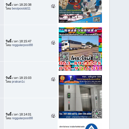
วันนี้
เวลา 18:20:38
โดย
bestpostdd11
วันนี้
เวลา 18:15:47
โดย
reggularpost88
วันนี้
เวลา 18:15:03
โดย
prakan1c
วันนี้
เวลา 18:14:01
โดย
reggularpost88