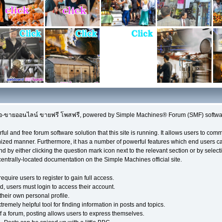
อ-ขายออนไลน์ ขายฟรี โพสฟรี, powered by Simple Machines® Forum (SMF) softwa
ful and free forum software solution that this site is running. It allows users to co
nized manner. Furthermore, it has a number of powerful features which end users ca
 by either clicking the question mark icon next to the relevant section or by selecti
centrally-located documentation on the Simple Machines official site.
quire users to register to gain full access.
d, users must login to access their account.
eir own personal profile.
remely helpful tool for finding information in posts and topics.
f a forum, posting allows users to express themselves.