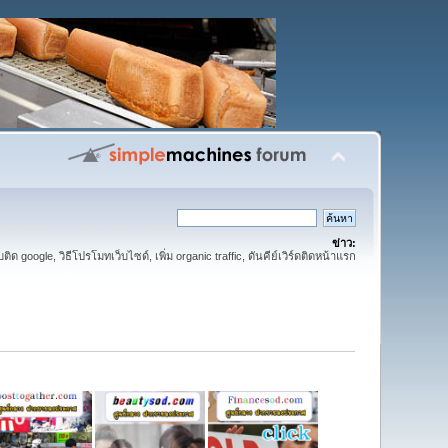
ข่าว:
ติด google, วิธีโปรโมทเว็บไซด์, เพิ่ม organic traffic, ดันคีย์เวิร์ดติดหน้าแรก