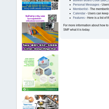
Bulletin Board Code (BBC)
Personal Messages
- Users
Memberlist
- The memberlis
Calendar
- Users can keep t
Features
- Here is a list of
For more information about how to
SMF what it is today.