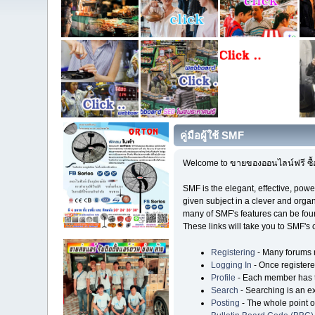
คู่มือผู้ใช้ SMF
Welcome to ขายของออนไลน์ฟรี ซื้
SMF is the elegant, effective, power
given subject in a clever and orga
many of SMF's features can be found
These links will take you to SMF's 
Registering
- Many forums re
Logging In
- Once registere
Profile
- Each member has th
Search
- Searching is an ext
Posting
- The whole point o