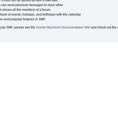
- Posts can be spiced up with a little BBC.
 can send personal messages to each other.
t shows all the members of a forum.
rack of events, holidays, and birthdays with the calendar.
 the most popular features in SMF.
 use SMF, please see the
Simple Machines Documentation Wiki
and check out the