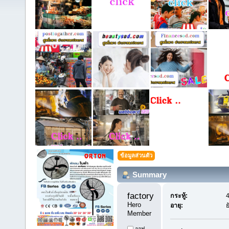
ข้อมูลส่วนตัว
Summary
factoryday1 
กระทู้:
4
Hero 
อายุ:
ย
Member
ออฟ