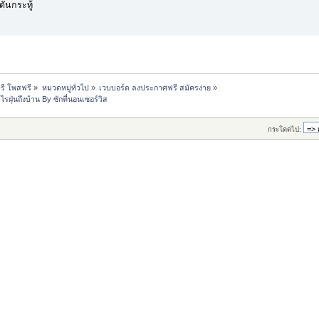
ดันกระทู้
รี โพสฟรี
»
หมวดหมู่ทั่วไป
»
เวบบอร์ด ลงประกาศฟรี สมัครง่าย
»
รฝุ่นถึงบ้าน By ซักที่นอนเซอร์วิส
กระโดดไป: