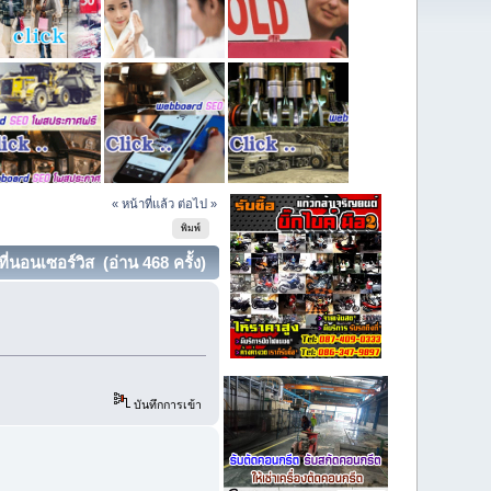
« หน้าที่แล้ว
ต่อไป »
พิมพ์
่นอนเซอร์วิส (อ่าน 468 ครั้ง)
บันทึกการเข้า