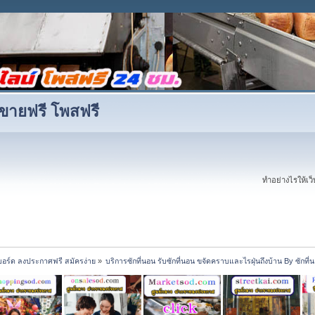
ขายฟรี โพสฟรี
ทำอย่างไรให้เว็บ
บอร์ด ลงประกาศฟรี สมัครง่าย
»
บริการซักที่นอน รับซักที่นอน ขจัดคราบและไรฝุ่นถึงบ้าน By ซักที่