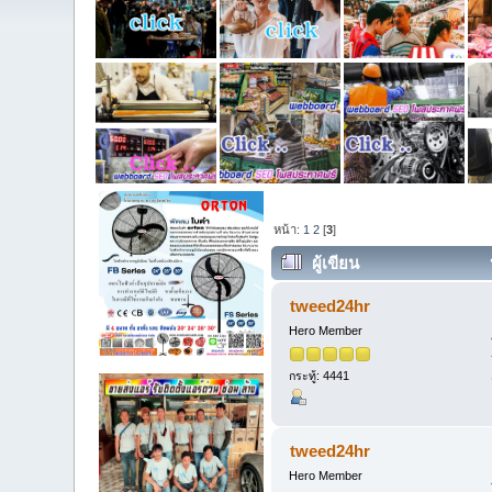
หน้า:
1
2
[
3
]
ผู้เขียน
tweed24hr
Hero Member
กระทู้: 4441
tweed24hr
Hero Member