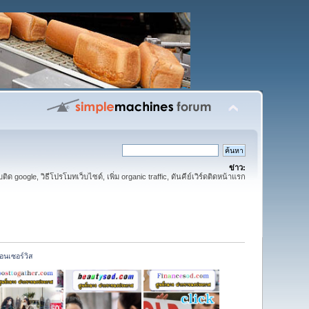
ข่าว:
ติด google, วิธีโปรโมทเว็บไซด์, เพิ่ม organic traffic, ดันคีย์เวิร์ดติดหน้าแรก
นอนเซอร์วิส